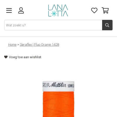
Stoffen
Home
>
Seraflex | Fluo Oranje 1428
Voeg toe aan wishlist
Fournituren
Naaigerief
Patronen
Naaimachines
Workshops