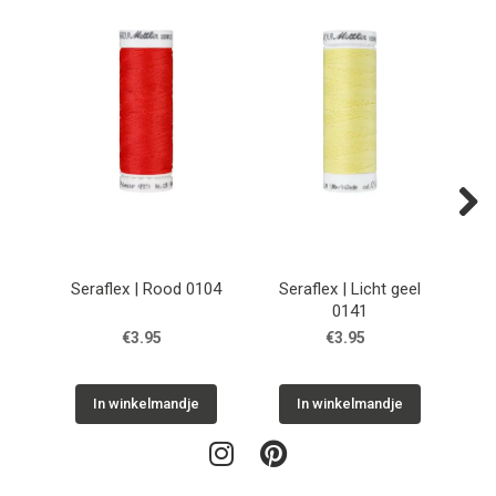
Next
Seraflex | Rood 0104
Seraflex | Licht geel
Ser
0141
€3.95
€3.95
In winkelmandje
In winkelmandje