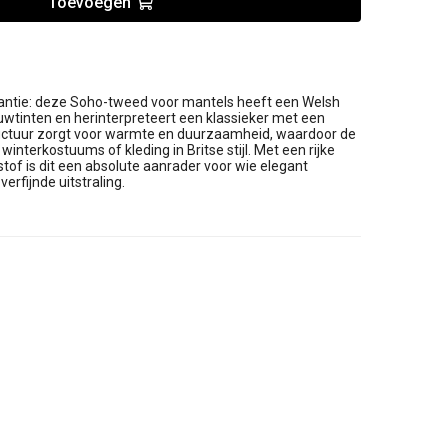
Toevoegen
.
egantie: deze Soho-tweed voor mantels heeft een Welsh
auwtinten en herinterpreteert een klassieker met een
uctuur zorgt voor warmte en duurzaamheid, waardoor de
winterkostuums of kleding in Britse stijl. Met een rijke
stof is dit een absolute aanrader voor wie elegant
rfijnde uitstraling.