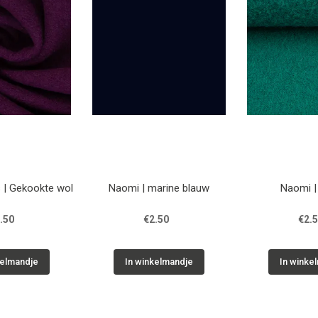
 | Gekookte wol
Naomi | marine blauw
Naomi |
.50
€2.50
€2.
kelmandje
In winkelmandje
In winke