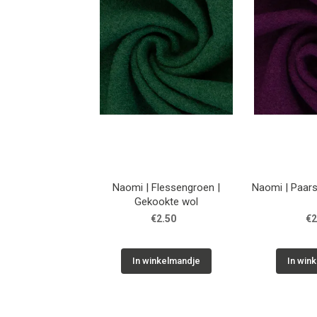
Naomi | Flessengroen |
Naomi | Paars
Gekookte wol
€2.50
€2
In winkelmandje
In win