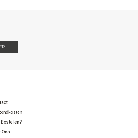
ER
o
tact
zendkosten
 Bestellen?
r Ons