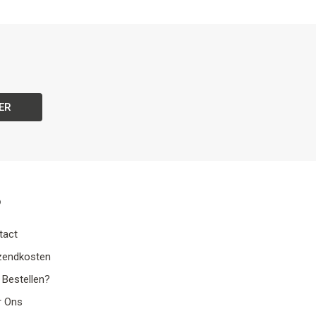
ER
o
tact
zendkosten
 Bestellen?
r Ons