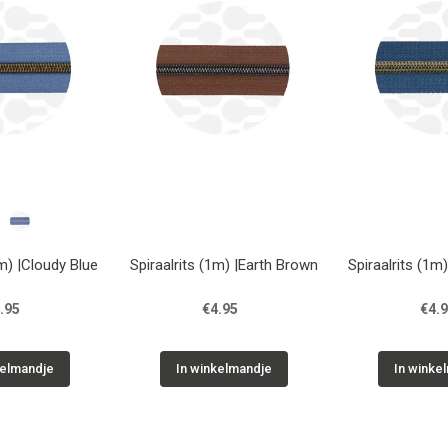
1m) |Cloudy Blue
Spiraalrits (1m) |Earth Brown
Spiraalrits (1m
.95
€4.95
€4.
kelmandje
In winkelmandje
In winke