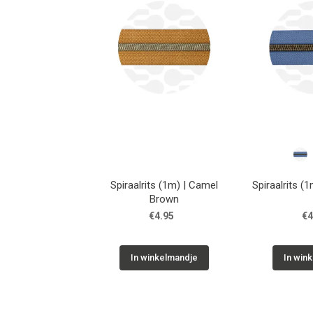
Spiraalrits (1m) | Camel
Spiraalrits (
Brown
€4.95
€4
In winkelmandje
In win