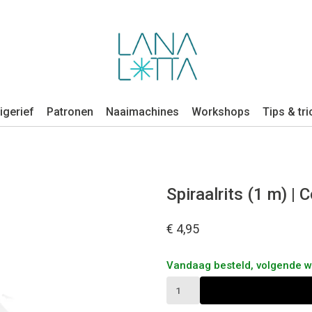
igerief
Patronen
Naaimachines
Workshops
Tips & tri
Spiraalrits (1 m) | 
€ 4,95
Vandaag besteld, volgende 