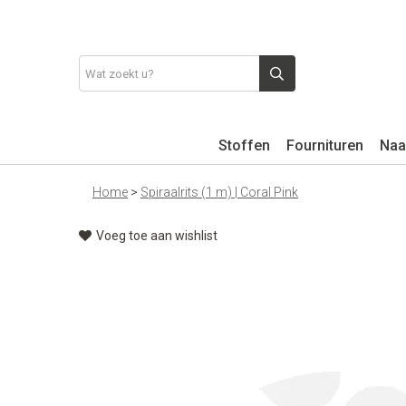
Stoffen
Fournituren
Naa
Home
>
Spiraalrits (1 m) | Coral Pink
Voeg toe aan wishlist