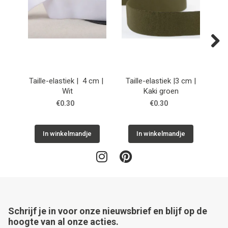
Next
Taille-elastiek | 4 cm |
Taille-elastiek |3 cm |
Ta
Wit
Kaki groen
| 
€0.30
€0.30
In winkelmandje
In winkelmandje
Schrijf je in voor onze nieuwsbrief en blijf op de
hoogte van al onze acties.