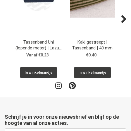
Next
Tassenband Uni
Kaki gestreept |
(lopende meter) | Lazulli
Tassenband | 40 mm
Ta
Blue
Vanaf €0.23
€0.40
In winkelmandje
In winkelmandje
Schrijf je in voor onze nieuwsbrief en blijf op de
hoogte van al onze acties.