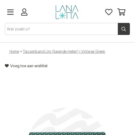
Stoffen
Home
>
Tassenband Uni (lopende meter) | Vintage Green
Voeg toe aan wishlist
Fournituren
Naaigerief
Patronen
Naaimachines
Workshops