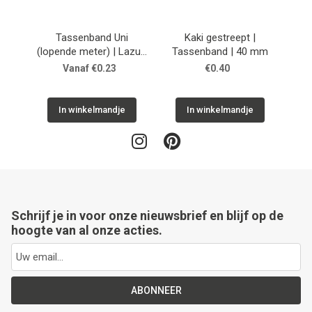
Next
Tassenband Uni
Kaki gestreept |
(lopende meter) | Lazulli
Tassenband | 40 mm
Ta
Blue
Vanaf €0.23
€0.40
In winkelmandje
In winkelmandje
Schrijf je in voor onze nieuwsbrief en blijf op de
hoogte van al onze acties.
ABONNEER