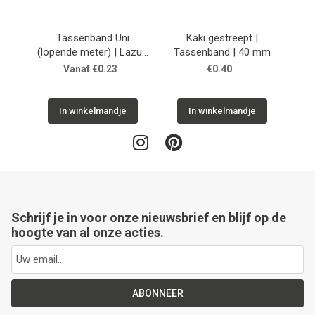
Next
Tassenband Uni
Kaki gestreept |
(lopende meter) | Lazulli
Tassenband | 40 mm
Ta
Blue
Vanaf €0.23
€0.40
In winkelmandje
In winkelmandje
Schrijf je in voor onze nieuwsbrief en blijf op de
hoogte van al onze acties.
ABONNEER