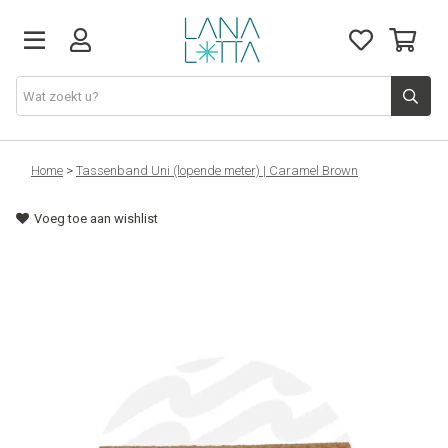
Stoffen
Home
>
Tassenband Uni (lopende meter) | Caramel Brown
Voeg toe aan wishlist
Fournituren
Naaigerief
Patronen
Naaimachines
Workshops