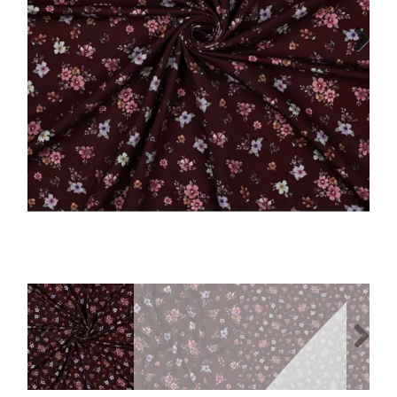
Tips & tricks
Next
Cadeaubon
Solden
Contact
Previous
Next