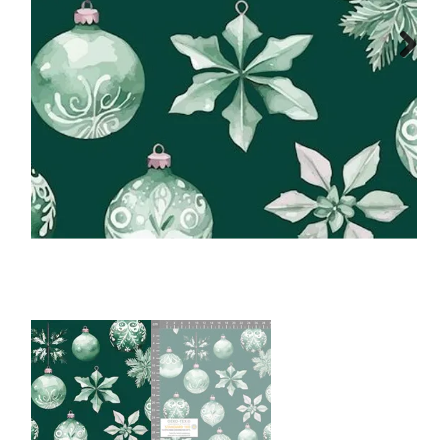
Tips & tricks
Next
Cadeaubon
Solden
Contact