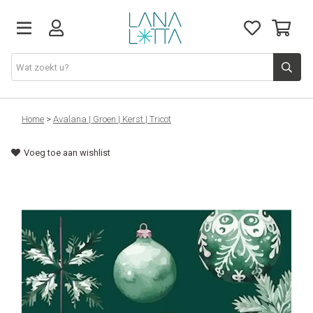
Stoffen
Home
>
Avalana | Groen | Kerst | Tricot
Voeg toe aan wishlist
Fournituren
Naaigerief
Patronen
Naaimachines
Workshops