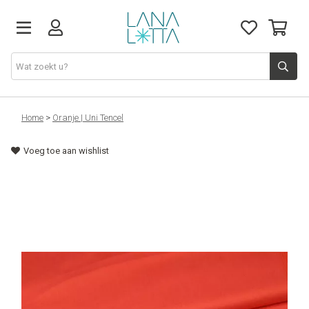
Stoffen
Home
>
Oranje | Uni Tencel
Voeg toe aan wishlist
Fournituren
Naaigerief
Patronen
Naaimachines
Workshops