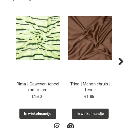
Next
Rima | Geweven tencel
Trina | Mahoniebruin |
Frog
met ruiten
Tencel
me
€1.60
€1.85
In winkelmandje
In winkelmandje