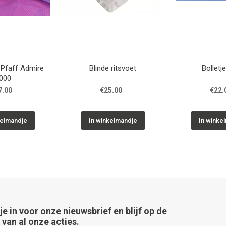
 Pfaff Admire
Blinde ritsvoet
Bolletj
000
7.00
€25.00
€22.
kelmandje
In winkelmandje
In winke
 je in voor onze nieuwsbrief en blijf op de
van al onze acties.