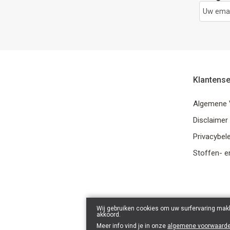
Klantense
Algemene 
Disclaimer
Privacybele
Stoffen- e
Wij gebruiken cookies om uw surfervaring makk
akkoord.
Meer info vind je in onze
algemene voorwaard