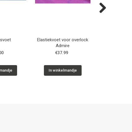
Next
esvoet
Elastiekvoet voor overlock
Koordv
Admire
00
€37.99
€9.99
lmandje
In winkelmandje
In winkelm