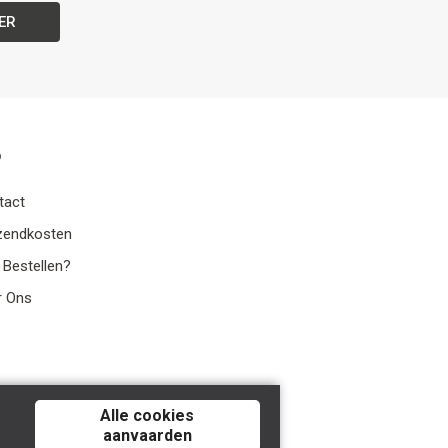
ER
o
tact
zendkosten
 Bestellen?
r Ons
Alle cookies
aanvaarden