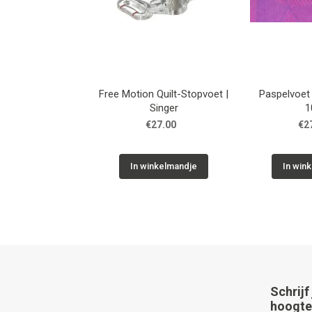
Free Motion Quilt-Stopvoet |
Paspelvoet
Singer
1
€27.00
€2
In winkelmandje
In win
Schrijf
hoogte 