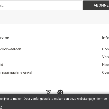
ABONNE
rvice
Inf
Voorwaarden
Con
Ver
id
Hoe
n naaimachinewinkel
Ove
elijker te maken. Door verder gebruik te maken van deze website ga je hiermee
en
.
© 2026 LanaLotta | Powered by
Tilroy
.