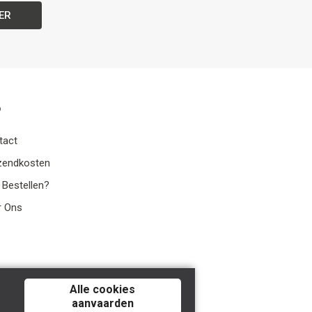
ER
o
tact
zendkosten
 Bestellen?
r Ons
Alle cookies
aanvaarden