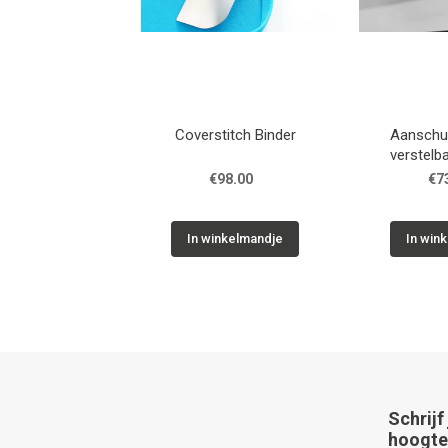
Coverstitch Binder
Aanschui
verstelba
€98.00
€7
In winkelmandje
In win
Schrijf
hoogte 