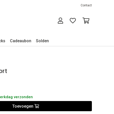
Contact
cks
Cadeaubon
Solden
ort
werkdag verzonden
Toevoegen