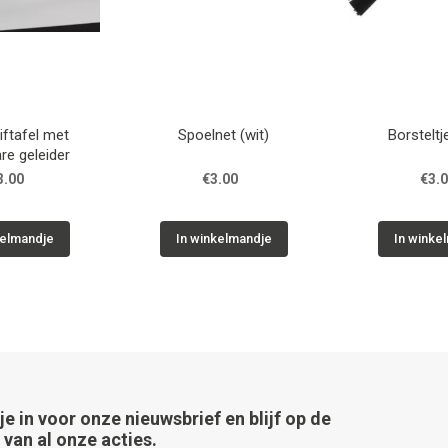
ftafel met
Spoelnet (wit)
Borsteltj
re geleider
3.00
€3.00
€3.
kelmandje
In winkelmandje
In winke
 je in voor onze nieuwsbrief en blijf op de
van al onze acties.