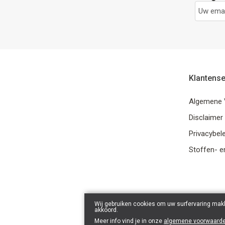
Klantense
Algemene 
Disclaimer
Privacybele
Stoffen- e
Wij gebruiken cookies om uw surfervaring makk
akkoord.
Meer info vind je in onze
algemene voorwaard