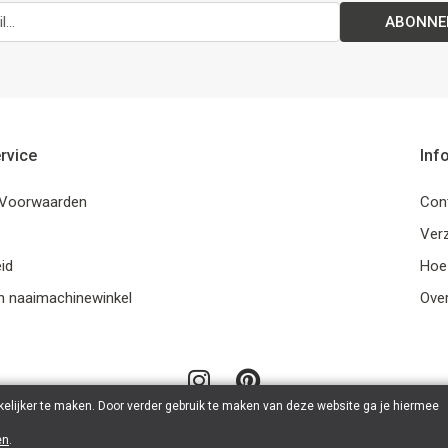
ABONNE
rvice
Inf
Voorwaarden
Con
Ver
id
Hoe
n naaimachinewinkel
Ove
elijker te maken. Door verder gebruik te maken van deze website ga je hiermee
en
.
© 2026 LanaLotta | Powered by
Tilroy
.