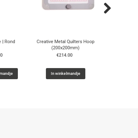
Next
e | Rond
Creative Metal Quilters Hoop
Adaptor garenkl
(200x200mm)
stuks) voor Crea
00
€214.00
€32.0
lmandje
In winkelmandje
In winkelm