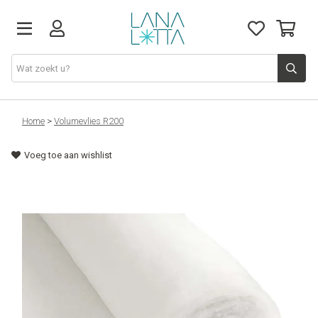
Stoffen
Home
>
Volumevlies R200
Voeg toe aan wishlist
Fournituren
Naaigerief
Patronen
Naaimachines
Workshops