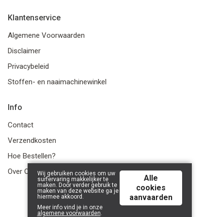
Klantenservice
Algemene Voorwaarden
Disclaimer
Privacybeleid
Stoffen- en naaimachinewinkel
Info
Contact
Verzendkosten
Hoe Bestellen?
Over Ons
Wij gebruiken cookies om uw
Alle
surfervaring makkelijker te
maken. Door verder gebruik te
cookies
maken van deze website ga je
aanvaarden
hiermee akkoord.
© 2026 LanaLotta | Powered by
Tilroy
.
Meer info vind je in onze
algemene voorwaarden
.