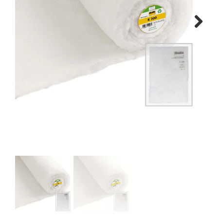
Tips & tricks
Next
Cadeaubon
Solden
Contact