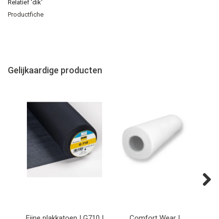
Relatief 'dik'
Productfiche
Gelijkaardige producten
Next
Fijne plakkatoen | G710 |
Comfort Wear |