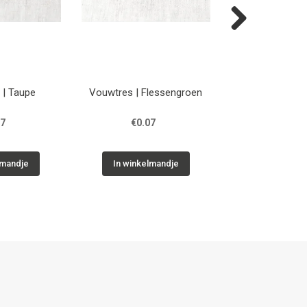
Next
 | Taupe
Vouwtres | Flessengroen
Vouwtres |
07
€0.07
€0.07
lmandje
In winkelmandje
In winkelm