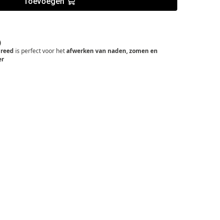
Toevoegen
)
breed
is perfect voor het
afwerken van naden, zomen en
er