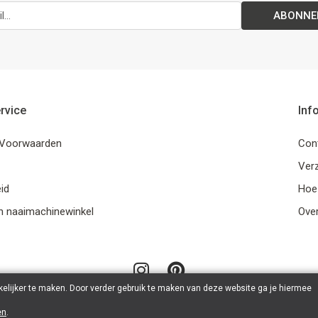
ABONNE
rvice
Inf
Voorwaarden
Con
Ver
id
Hoe
n naaimachinewinkel
Ove
elijker te maken. Door verder gebruik te maken van deze website ga je hiermee
en
.
© 2026 LanaLotta | Powered by
Tilroy
.