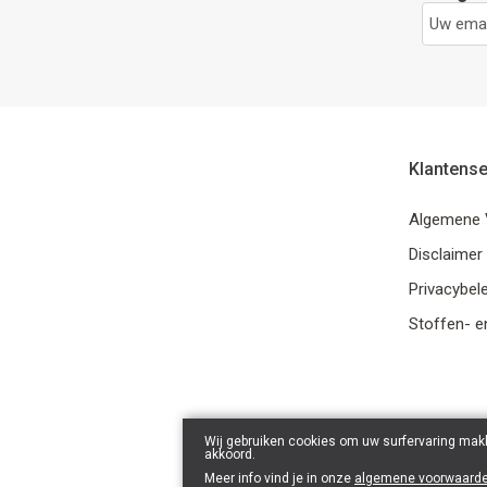
Klantense
Algemene 
Disclaimer
Privacybele
Stoffen- e
Wij gebruiken cookies om uw surfervaring makk
akkoord.
Meer info vind je in onze
algemene voorwaard