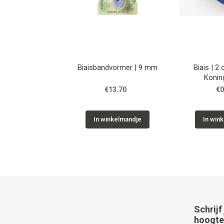
Biaisbandvormer | 9 mm
Biais | 2
Konin
€13.70
€0
In winkelmandje
In win
Schrijf
hoogte 