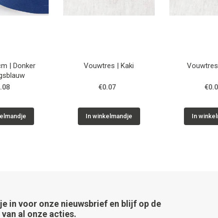
 cm | Donker
Vouwtres | Kaki
Vouwtres
gsblauw
.08
€0.07
€0.
kelmandje
In winkelmandje
In winke
 je in voor onze nieuwsbrief en blijf op de
van al onze acties.