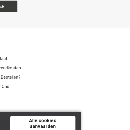
ER
o
tact
zendkosten
 Bestellen?
r Ons
Alle cookies
aanvaarden