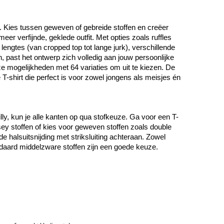
d. Kies tussen geweven of gebreide stoffen en creëer 
er verfijnde, geklede outfit. Met opties zoals ruffles 
engtes (van cropped top tot lange jurk), verschillende 
 past het ontwerp zich volledig aan jouw persoonlijke 
e mogelijkheden met 64 variaties om uit te kiezen. De 
T-shirt die perfect is voor zowel jongens als meisjes én 
y, kun je alle kanten op qua stofkeuze. Ga voor een T-
ersey stoffen of kies voor geweven stoffen zoals double 
e halsuitsnijding met striksluiting achteraan. Zowel 
andaard middelzware stoffen zijn een goede keuze.