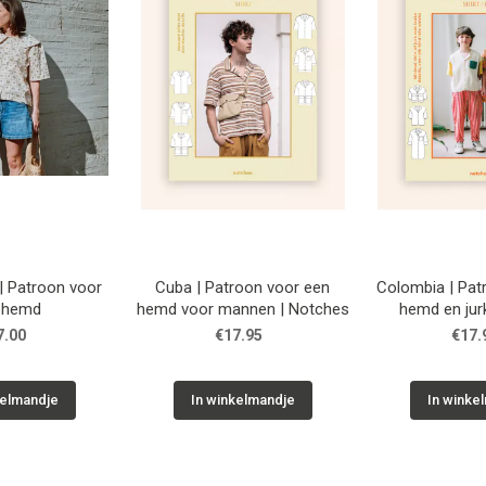
 Patroon voor
Cuba | Patroon voor een
Colombia | Pat
 hemd
hemd voor mannen | Notches
hemd en jur
| Not
7.00
€17.95
€17.
kelmandje
In winkelmandje
In winke