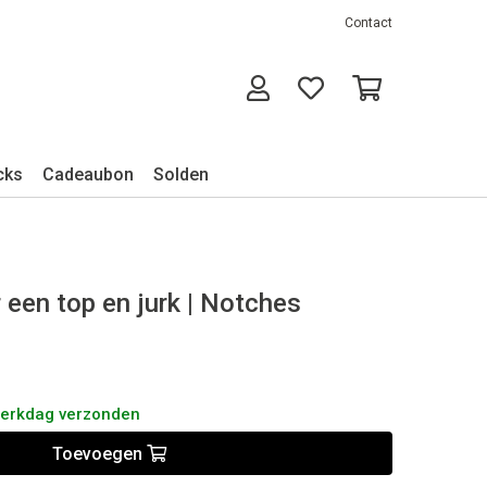
Contact
cks
Cadeaubon
Solden
r een top en jurk | Notches
werkdag verzonden
Toevoegen