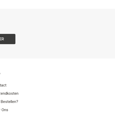
ER
o
tact
zendkosten
 Bestellen?
r Ons