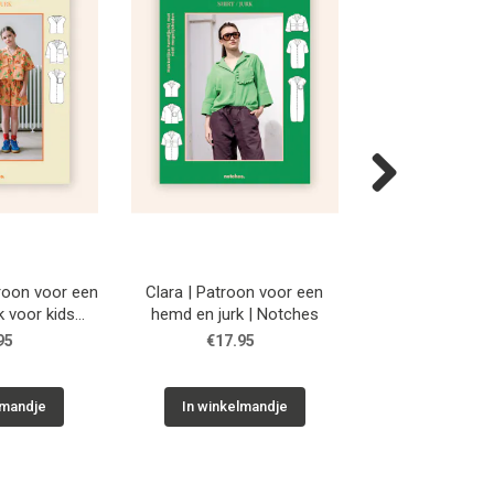
Next
roon voor een
Clara | Patroon voor een
Odell | Patroon 
k voor kids
hemd en jurk | Notches
en jurk | N
ches
95
€17.95
€17.9
lmandje
In winkelmandje
In winkelm