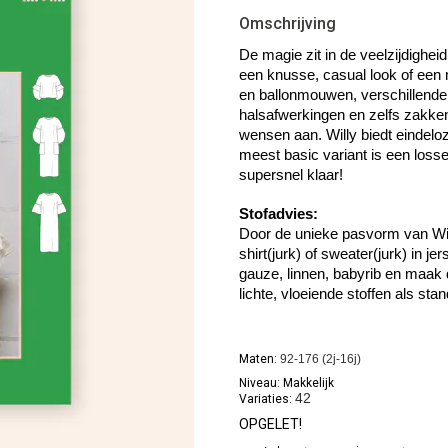
Omschrijving
De magie zit in de veelzijdighei
een knusse, casual look of een me
en ballonmouwen, verschillende l
halsafwerkingen en zelfs zakken,
wensen aan. Willy biedt eindeloz
meest basic variant is een losse 
supersnel klaar!
Stofadvies:
Door de unieke pasvorm van Will
shirt(jurk) of sweater(jurk) in j
gauze, linnen, babyrib en maak d
lichte, vloeiende stoffen als st
Maten:
92-176 (2j-16j)
Niveau: Makkelijk
42
Variaties:
OPGELET!