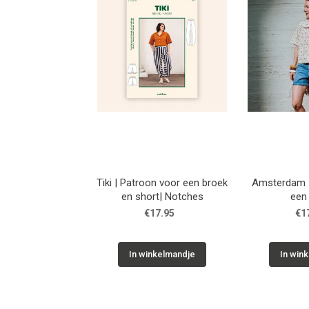
Tiki | Patroon voor een broek
Amsterdam |
en short| Notches
een
€17.95
€1
In winkelmandje
In win