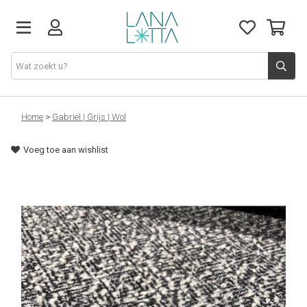
Stoffen
Home
>
Gabriel | Grijs | Wol
Voeg toe aan wishlist
Fournituren
Naaigerief
Patronen
Naaimachines
Workshops