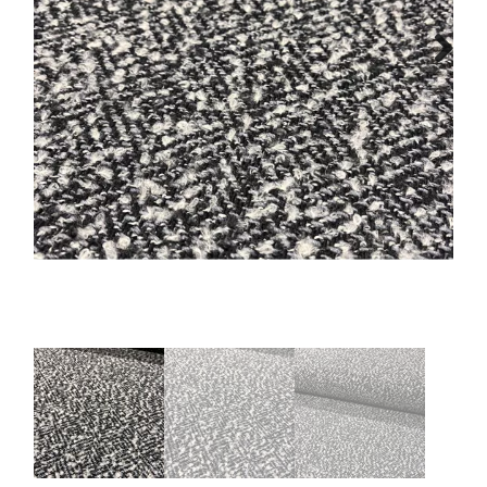
Tips & tricks
Next
Cadeaubon
Solden
Contact