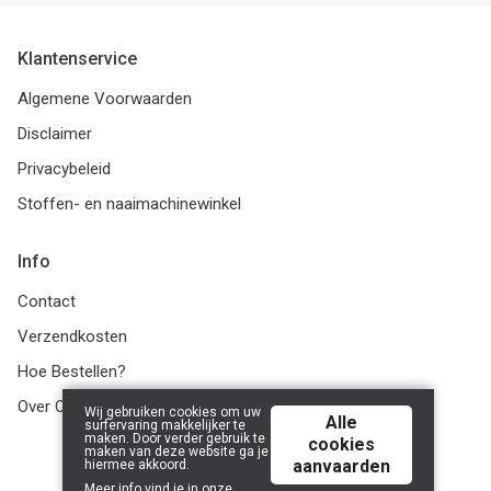
Klantenservice
Algemene Voorwaarden
Disclaimer
Privacybeleid
Stoffen- en naaimachinewinkel
Info
Contact
Verzendkosten
Hoe Bestellen?
Over Ons
Wij gebruiken cookies om uw
Alle
surfervaring makkelijker te
maken. Door verder gebruik te
cookies
maken van deze website ga je
aanvaarden
hiermee akkoord.
© 2026 LanaLotta | Powered by
Tilroy
.
Meer info vind je in onze