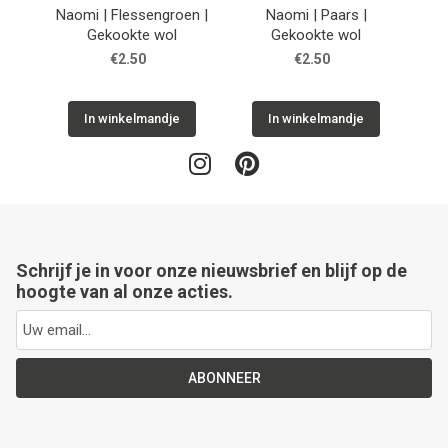
Naomi | Flessengroen |
Naomi | Paars |
Na
Gekookte wol
Gekookte wol
€2.50
€2.50
In winkelmandje
In winkelmandje
Schrijf je in voor onze nieuwsbrief en blijf op de
hoogte van al onze acties.
ABONNEER