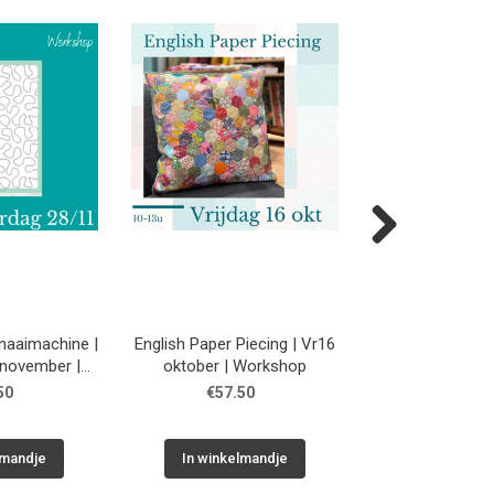
Next
 naaimachine |
English Paper Piecing | Vr16
Embroidery quilt 
november |
oktober | Workshop
Worksh
shop
50
€57.50
€99.0
lmandje
In winkelmandje
In winkelm