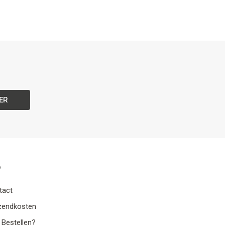
ER
o
tact
zendkosten
 Bestellen?