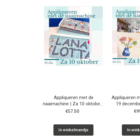
Appliqueren met de
Appliqueren m
naaimachine | Za 10 oktober |
19 decembe
Workshop
€57.50
€9
In winkelmandje
In win