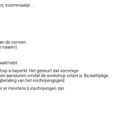
en, zoommaatje ...
p
van de vormen
e naaien)
taald hebt.
shop is beperkt. Het gebeurt dat sommige
n aansluiten omdat de workshop volzet is. Bij laattijdige
betaling van het inschrijvingsgeld.
er minstens 6 inschrijvingen zijn.