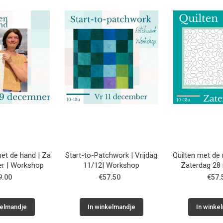
et de hand | Za
Start-to-Patchwork | Vrijdag
Quilten met de
r | Workshop
11/12| Workshop
Zaterdag 28 
Work
9.00
€57.50
€57.
kelmandje
In winkelmandje
In winke