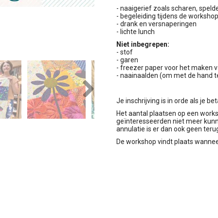
- naaigerief zoals scharen, speld
- begeleiding tijdens de worksho
- drank en versnaperingen
- lichte lunch
Niet inbegrepen:
- stof
- garen
- freezer paper voor het maken 
- naainaalden (om met de hand t
Je inschrijving is in orde als je be
Next
Het aantal plaatsen op een work
geïnteresseerden niet meer kunne
annulatie is er dan ook geen terug
De workshop vindt plaats wanneer 