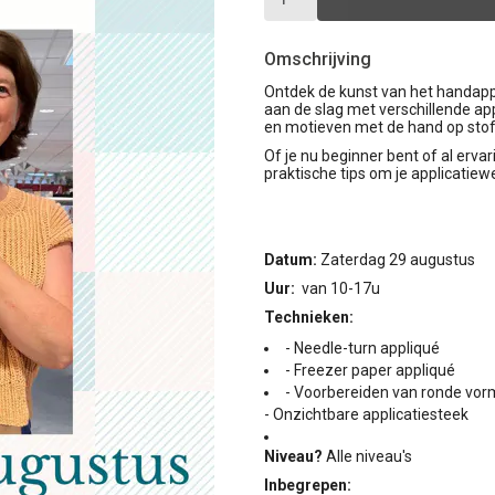
Omschrijving
Ontdek de kunst van het handapp
aan de slag met verschillende ap
en motieven met de hand op sto
Of je nu beginner bent of al erva
praktische tips om je applicatiew
Datum:
Zaterdag 29 augustus
Uur:
van 10-17u
Technieken:
- Needle-turn appliqué
- Freezer paper appliqué
- Voorbereiden van ronde vor
- Onzichtbare applicatiesteek
Niveau?
Alle niveau's
Inbegrepen: