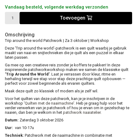
Vandaag besteld, volgende werkdag verzonden
Toevoegen
Omschrijving
Trip around the world Patchwork | Za 3 oktober | Workshop
Deze 'Trip around the world'-patchwork is een quilt waarbij je gebruik
maakt van naai-en snijtechnieken die je quilt als een puzzel in elkaar
laten passen.
Ga mee op een creatieve reis zonder je koffers te pakken! In deze
inspirerende patchworkworkshop maken we samen de klassieke quilt
‘Trip Around the World’
. Laat je verrassen door kleur, ritme en
herhaling terwijl we stap voor stap deze prachtige quilt opbouwen —
perfect voor zowel beginnende als ervaren quilters.
Maak deze quilt zo klassiek of modern als je zelf wil.
Voor het quilten van deze patchwork, kan je je inschrijven in de
workshop '
Quilten met de naaimachine
'. Heb je graag hulp voor het
verder verwerken van je patchwork of hou je ervan om in gezelschap te
naaien, dan ben je welkom in het
patchwork naaiatelier.
Datum:
Zaterdag 3 oktober 2026
Uur:
van 10-17u
Techniek:
Patchwork met de naaimachine in combinatie met