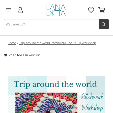
Stoffen
Home
>
Trip around the world Patchwork | Za 3/10 | Workshop
Voeg toe aan wishlist
Fournituren
Naaigerief
Patronen
Naaimachines
Workshops