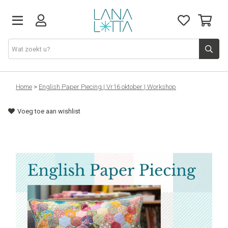
Stoffen
Home
>
English Paper Piecing | Vr16 oktober | Workshop
Voeg toe aan wishlist
Fournituren
Naaigerief
Patronen
Naaimachines
Workshops