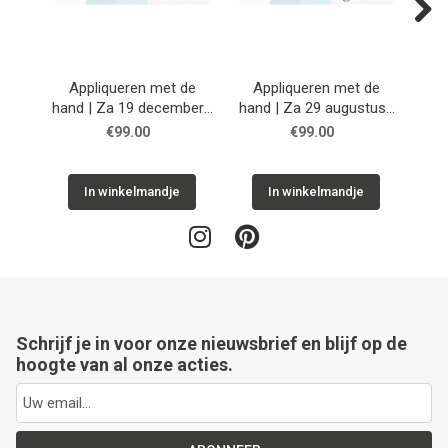
Next
Appliqueren met de
Appliqueren met de
St
hand | Za 19 december |
hand | Za 29 augustus |
Vrij
Workshop
Workshop
€99.00
€99.00
In winkelmandje
In winkelmandje
Schrijf je in voor onze nieuwsbrief en blijf op de
hoogte van al onze acties.