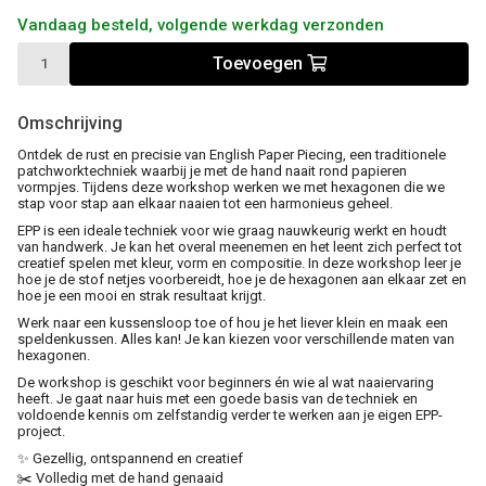
Vandaag besteld, volgende werkdag verzonden
Toevoegen
Omschrijving
Ontdek de rust en precisie van
English Paper Piecing
, een traditionele
patchworktechniek waarbij je
met de hand
naait rond papieren
vormpjes. Tijdens deze workshop werken we met
hexagonen
die we
stap voor stap aan elkaar naaien tot een harmonieus geheel.
EPP is een ideale techniek voor wie graag nauwkeurig werkt en houdt
van handwerk. Je kan het overal meenemen en het leent zich perfect tot
creatief spelen met kleur, vorm en compositie. In deze workshop leer je
hoe je de stof netjes voorbereidt, hoe je de hexagonen aan elkaar zet en
hoe je een mooi en strak resultaat krijgt.
Werk naar een kussensloop toe of hou je het liever klein en maak een
speldenkussen. Alles kan! Je kan kiezen voor verschillende maten van
hexagonen.
De workshop is geschikt voor
beginners én wie al wat naaiervaring
heeft
. Je gaat naar huis met een goede basis van de techniek en
voldoende kennis om zelfstandig verder te werken aan je eigen EPP-
project.
✨ Gezellig, ontspannend en creatief
✂️ Volledig met de hand genaaid