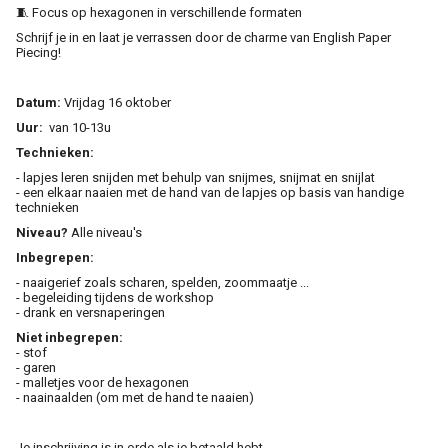
🧵 Focus op hexagonen in verschillende formaten
Schrijf je in en laat je verrassen door de charme van English Paper
Piecing!
Datum:
Vrijdag 16 oktober
Uur:
van 10-13u
Technieken:
- lapjes leren snijden met behulp van snijmes, snijmat en snijlat
- een elkaar naaien met de hand van de lapjes op basis van handige
technieken
Niveau?
Alle niveau's
Inbegrepen:
- naaigerief zoals scharen, spelden, zoommaatje ...
- begeleiding tijdens de workshop
- drank en versnaperingen
Niet inbegrepen:
- stof
- garen
- malletjes voor de hexagonen
- naainaalden (om met de hand te naaien)
Je inschrijving is in orde als je betaald hebt.