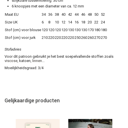
strijkbare tussenvoering: 30 cm
6 knoopjes met een diameter van ca. 12 mm
Maat EU
34
36
38
40
42
44
46
48
50
52
Size UK
6
8
10
12
14
16
18
20
22
24
Stof (cm) voor blouse
120
120
120
120
130
130
130
170
180
180
Stof (cm) voor jurk
210
220
220
220
220
250
260
260
270
270
Stofadvies
Voor dit patroon gebruikt je het best soepelvallende stoffen zoals
viscose
, katoen,
linnen
...
Moeilijkheidsgraad: 3/4
Gelijkaardige producten