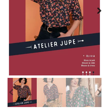
Tips & tricks
Next
Cadeaubon
Solden
Contact
Previous
Next