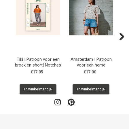
Next
Tiki | Patroon voor een
Amsterdam | Patroon
Cuba
broek en short| Notches
voor een hemd
h
€17.95
€17.00
In winkelmandje
In winkelmandje