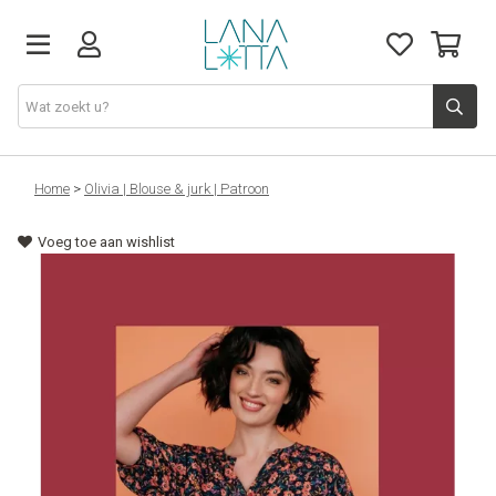
Stoffen
Home
>
Olivia | Blouse & jurk | Patroon
Voeg toe aan wishlist
Fournituren
Naaigerief
Patronen
Naaimachines
Workshops