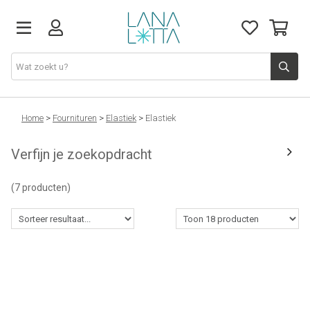
Stoffen
Home
>
Fournituren
>
Elastiek
>
Elastiek
Verfijn je zoekopdracht
Fournituren
(7 producten)
Naaigerief
Patronen
Naaimachines
Workshops