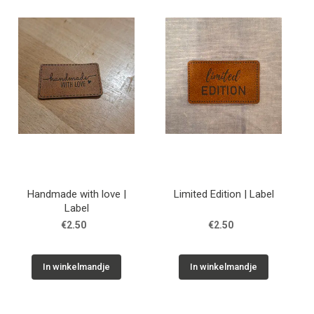
Tips & tricks
Cadeaubon
Solden
Contact
Handmade with love |
Limited Edition | Label
Label
€2.50
€2.50
In winkelmandje
In winkelmandje