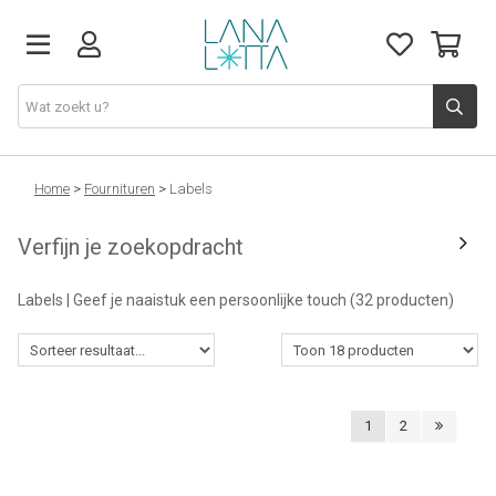
Stoffen
Home
>
Fournituren
>
Labels
Verfijn je zoekopdracht
Fournituren
Labels | Geef je naaistuk een persoonlijke touch
(32 producten)
Naaigerief
Patronen
1
2
Naaimachines
Workshops