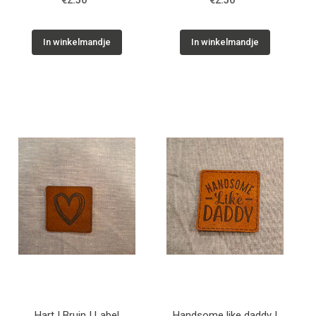
€2.50
€2.50
In winkelmandje
In winkelmandje
Hart | Bruin | Label
Handsome like daddy |