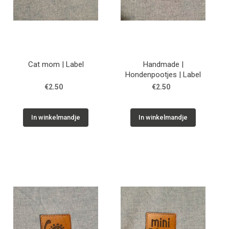
Cat mom | Label
Handmade |
Hondenpootjes | Label
€2.50
€2.50
In winkelmandje
In winkelmandje