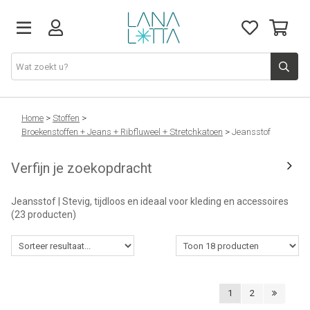
Stoffen
Home
>
Stoffen
>
Broekenstoffen + Jeans + Ribfluweel + Stretchkatoen
>
Jeansstof
Fournituren
Verfijn je zoekopdracht
Naaigerief
Jeansstof | Stevig, tijdloos en ideaal voor kleding en accessoires
(23 producten)
Patronen
Naaimachines
1
2
Workshops