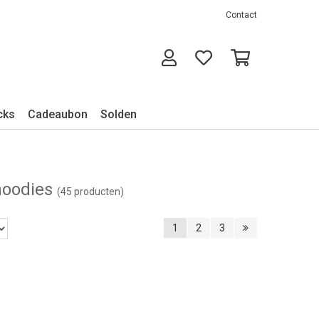
Contact
cks
Cadeaubon
Solden
 hoodies
(45 producten)
1
2
3