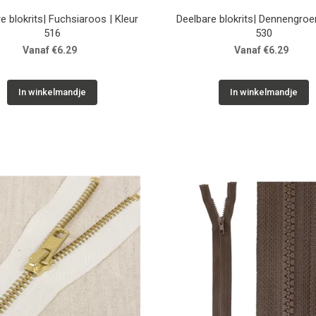
e blokrits| Fuchsiaroos | Kleur
Deelbare blokrits| Dennengroen
516
530
Vanaf €6.29
Vanaf €6.29
In winkelmandje
In winkelmandje