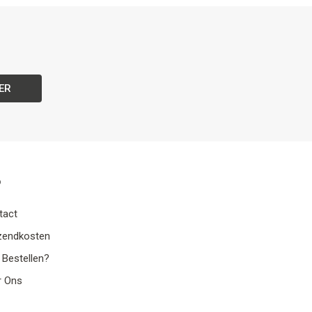
ER
o
tact
zendkosten
 Bestellen?
r Ons