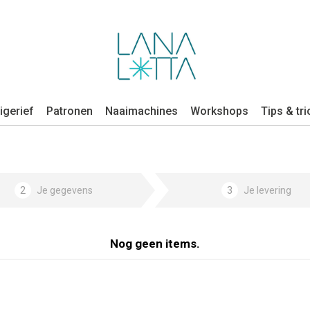
igerief
Patronen
Naaimachines
Workshops
Tips & tri
2
Je gegevens
3
Je levering
Nog geen items.