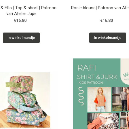
& Ellis | Top & short | Patroon
Rosie blouse| Patroon van Atel
van Atelier Jupe
€16.80
€16.80
In winkelmandje
In winkelmandje