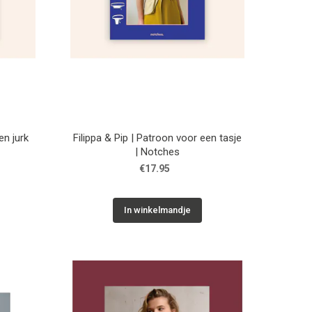
en jurk
Filippa & Pip | Patroon voor een tasje
| Notches
€17.95
In winkelmandje