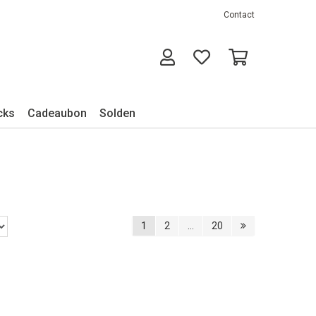
Contact
cks
Cadeaubon
Solden
1
2
...
20