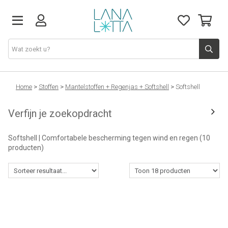
Stoffen
Home
>
Stoffen
>
Mantelstoffen + Regenjas + Softshell
>
Softshell
Verfijn je zoekopdracht
Fournituren
Softshell | Comfortabele bescherming tegen wind en regen
(10
Naaigerief
producten)
Patronen
Naaimachines
Workshops