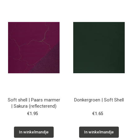
Soft shell | Paars marmer
Donkergroen | Soft Shell
| Sakura (reflecterend)
€1.95
€1.65
In winkelmandje
In winkelmandje