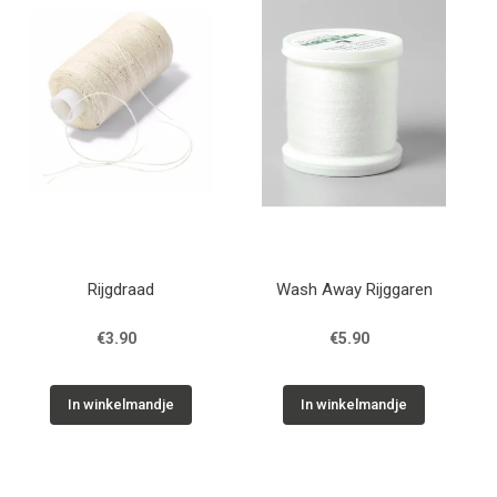
Tips & tricks
Cadeaubon
Solden
Contact
Rijgdraad
Wash Away Rijggaren
€3.90
€5.90
In winkelmandje
In winkelmandje