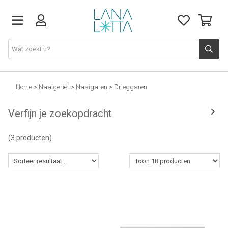
Stoffen
Home
>
Naaigerief
>
Naaigaren
>
Drieggaren
Verfijn je zoekopdracht
Fournituren
(3 producten)
Naaigerief
Patronen
Naaimachines
Workshops