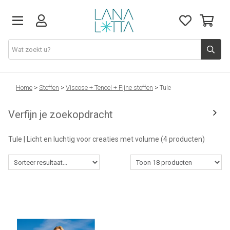
Stoffen
Home
>
Stoffen
>
Viscose + Tencel + Fijne stoffen
>
Tule
Verfijn je zoekopdracht
Fournituren
Tule | Licht en luchtig voor creaties met volume
(4 producten)
Naaigerief
Patronen
Naaimachines
Workshops