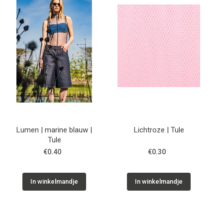
Tips & tricks
Cadeaubon
Solden
Contact
Lumen | marine blauw |
Lichtroze | Tule
Tule
€0.40
€0.30
In winkelmandje
In winkelmandje