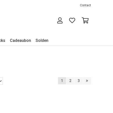
Contact
cks
Cadeaubon
Solden
1
2
3