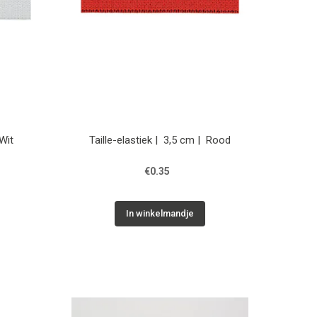
 Wit
Taille-elastiek | 3,5 cm | Rood
€0.35
In winkelmandje