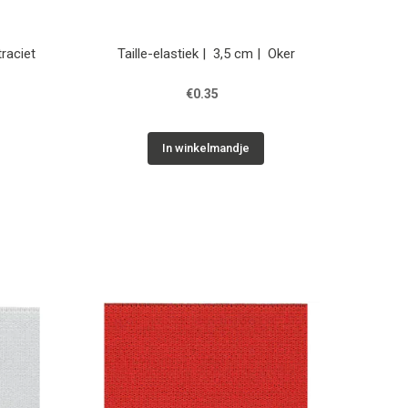
traciet
Taille-elastiek | 3,5 cm | Oker
€0.35
In winkelmandje