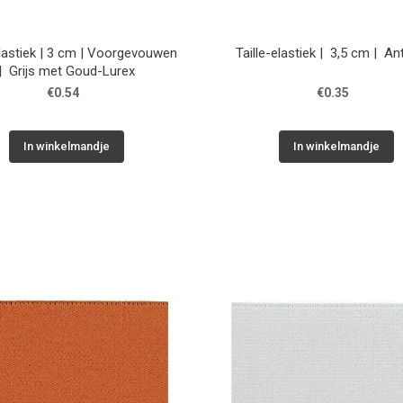
elastiek | 3 cm | Voorgevouwen
Taille-elastiek | 3,5 cm | An
| Grijs met Goud-Lurex
€0.54
€0.35
In winkelmandje
In winkelmandje