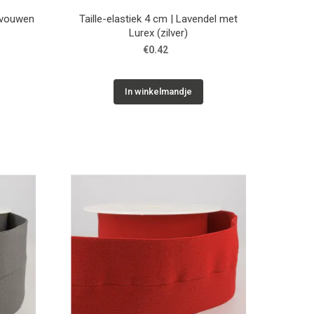
gevouwen
Taille-elastiek 4 cm | Lavendel met
Lurex (zilver)
€0.42
In winkelmandje