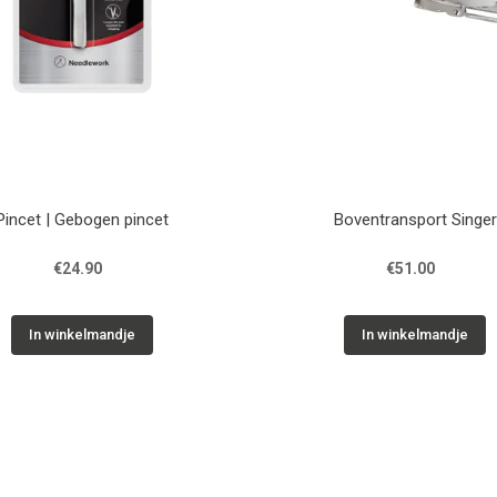
Pincet | Gebogen pincet
Boventransport Singer
€24.90
€51.00
In winkelmandje
In winkelmandje