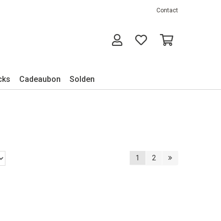
Contact
cks
Cadeaubon
Solden
1
2