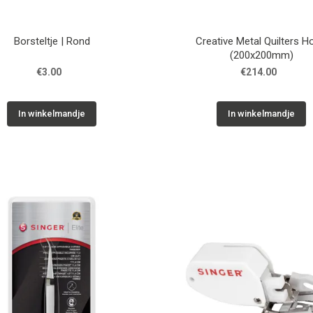
Borsteltje | Rond
Creative Metal Quilters H
(200x200mm)
€3.00
€214.00
In winkelmandje
In winkelmandje