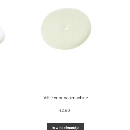
Viltje voor naaimachine
€2.60
In winkelmandje