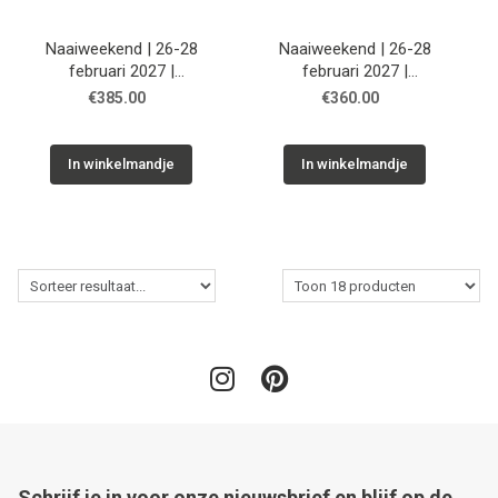
Naaiweekend | 26-28
Naaiweekend | 26-28
februari 2027 |
februari 2027 |
Eénpersoonskamer,
Tweepersoonskamer,
€385.00
€360.00
gedeelde badkamer
gedeelde badkamer
In winkelmandje
In winkelmandje
Schrijf je in voor onze nieuwsbrief en blijf op de