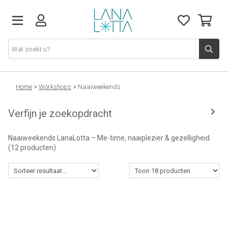
Stoffen
Home
>
Workshops
>
Naaiweekends
Verfijn je zoekopdracht
Fournituren
Naaiweekends LanaLotta – Me-time, naaiplezier & gezelligheid
Naaigerief
(12 producten)
Patronen
Naaimachines
Workshops