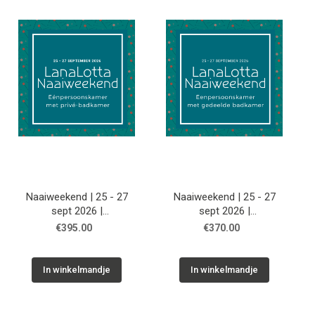
Tips & tricks
Cadeaubon
Solden
Contact
Naaiweekend | 25 - 27
Naaiweekend | 25 - 27
sept 2026 |
sept 2026 |
Eénpersoonskamer, privé
Eénpersoonskamer,
€395.00
€370.00
badkamer
gedeelde badkamer
In winkelmandje
In winkelmandje