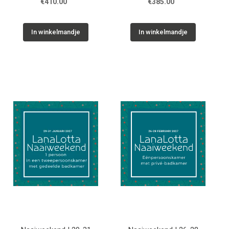
€410.00
€385.00
badkamer
gedeelde badkamer
In winkelmandje
In winkelmandje