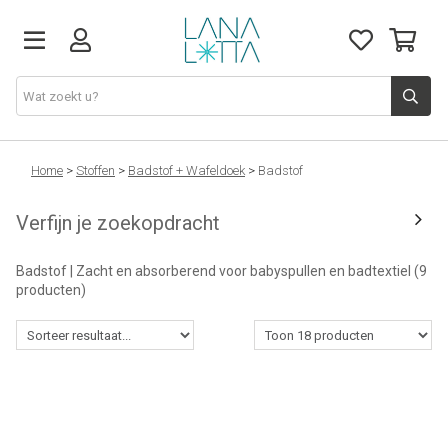
Stoffen
Home
>
Stoffen
>
Badstof + Wafeldoek
>
Badstof
Verfijn je zoekopdracht
Fournituren
Badstof | Zacht en absorberend voor babyspullen en badtextiel
(9
Naaigerief
producten)
Patronen
Naaimachines
Workshops