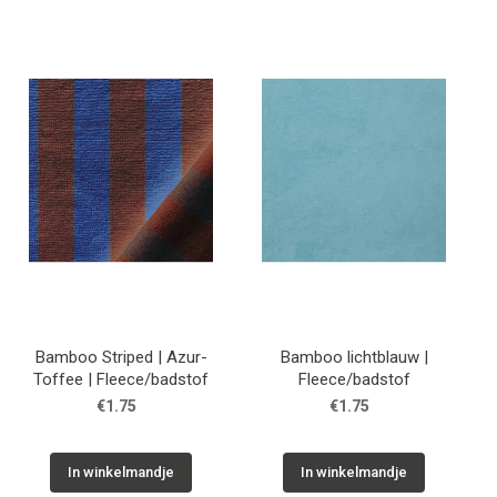
Bamboo Striped | Azur-
Bamboo lichtblauw |
Toffee | Fleece/badstof
Fleece/badstof
€1.75
€1.75
In winkelmandje
In winkelmandje