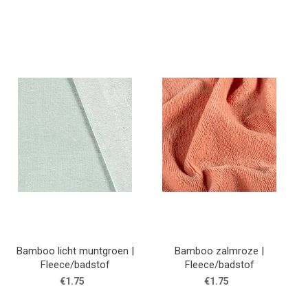
Bamboo licht muntgroen |
Bamboo zalmroze |
Fleece/badstof
Fleece/badstof
€1.75
€1.75