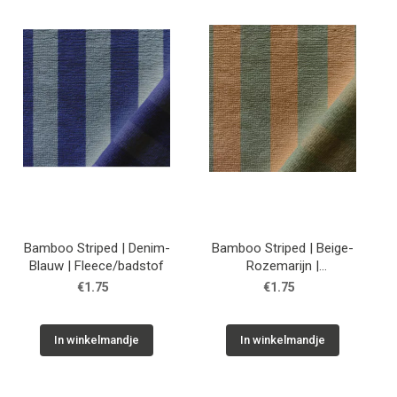
Tips & tricks
Cadeaubon
Solden
Contact
Bamboo Striped | Denim-
Bamboo Striped | Beige-
Blauw | Fleece/badstof
Rozemarijn |
Fleece/badstof
€1.75
€1.75
In winkelmandje
In winkelmandje