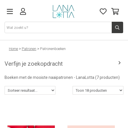
Stoffen
Home
>
Patronen
>
Patronenboeken
Verfijn je zoekopdracht
Fournituren
Boeken met de mooiste naaipatronen - LanaLotta
(7 producten)
Naaigerief
Patronen
Naaimachines
Workshops