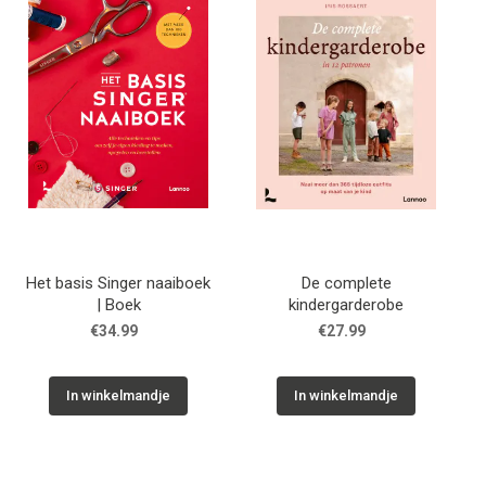
Tips & tricks
Cadeaubon
Solden
Contact
Het basis Singer naaiboek
De complete
| Boek
kindergarderobe
€34.99
€27.99
In winkelmandje
In winkelmandje