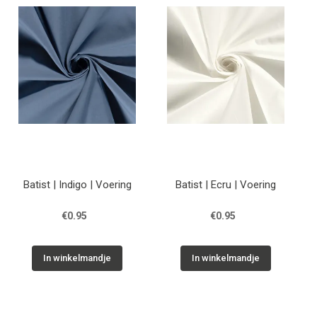
Tips & tricks
Cadeaubon
Solden
Contact
Batist | Indigo | Voering
Batist | Ecru | Voering
€0.95
€0.95
In winkelmandje
In winkelmandje