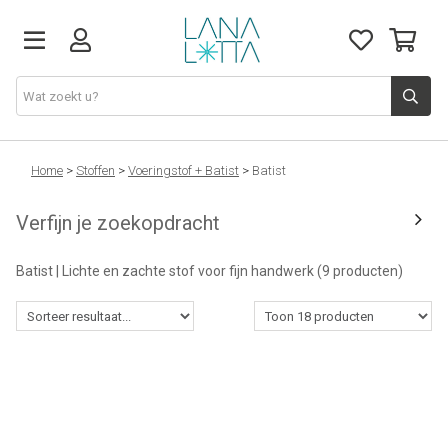
Stoffen
Home
>
Stoffen
>
Voeringstof + Batist
>
Batist
Verfijn je zoekopdracht
Fournituren
Batist | Lichte en zachte stof voor fijn handwerk
(9 producten)
Naaigerief
Patronen
Naaimachines
Workshops