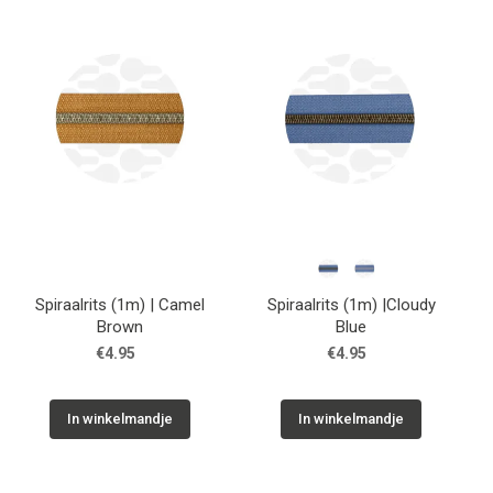
Tips & tricks
Cadeaubon
Solden
Contact
Spiraalrits (1m) | Camel
Spiraalrits (1m) |Cloudy
Brown
Blue
€4.95
€4.95
In winkelmandje
In winkelmandje