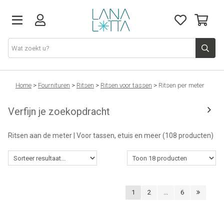
Stoffen
Home
>
Fournituren
>
Ritsen
>
Ritsen voor tassen
>
Ritsen per meter
Verfijn je zoekopdracht
Fournituren
Ritsen aan de meter | Voor tassen, etuis en meer
(108 producten)
Naaigerief
Patronen
1
2
...
6
Naaimachines
Workshops