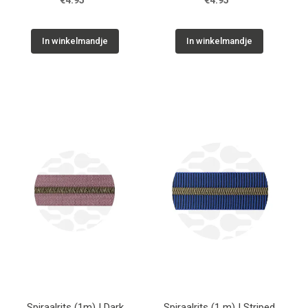
€4.95
€4.95
In winkelmandje
In winkelmandje
Spiraalrits (1m) | Dark
Spiraalrits (1 m) | Striped