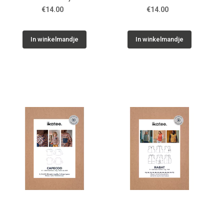
jurk
€14.00
€14.00
In winkelmandje
In winkelmandje