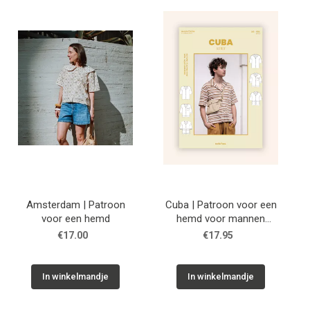
Tips & tricks
Cadeaubon
Solden
Contact
Amsterdam | Patroon
Cuba | Patroon voor een
voor een hemd
hemd voor mannen
| Notches
€17.00
€17.95
In winkelmandje
In winkelmandje