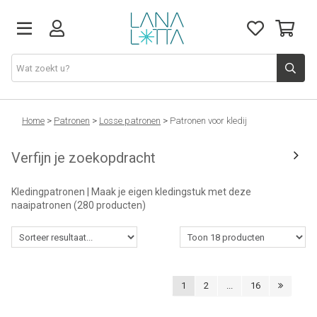
Stoffen
Home
>
Patronen
>
Losse patronen
>
Patronen voor kledij
Verfijn je zoekopdracht
Fournituren
Kledingpatronen | Maak je eigen kledingstuk met deze
Naaigerief
naaipatronen
(280 producten)
Patronen
Naaimachines
1
2
...
16
Workshops