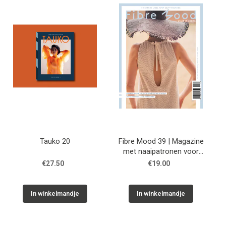
Tips & tricks
Cadeaubon
Solden
Contact
Tauko 20
Fibre Mood 39 | Magazine
met naaipatronen voor
dames
€27.50
€19.00
In winkelmandje
In winkelmandje