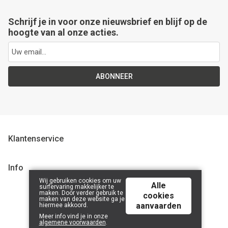
Schrijf je in voor onze nieuwsbrief en blijf op de
hoogte van al onze acties.
ABONNEER
Klantenservice
Info
Wij gebruiken cookies om uw
Alle
surfervaring makkelijker te
maken. Door verder gebruik te
cookies
maken van deze website ga je
© 2026 LanaLotta | Powered by
Tilroy
.
aanvaarden
hiermee akkoord.
Meer info vind je in onze
algemene voorwaarden
.