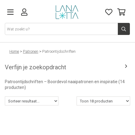
Stoffen
Home
>
Patronen
>
Patroontijdschriften
Verfijn je zoekopdracht
Fournituren
Patroontijdschriften – Boordevol naaipatronen en inspiratie
(14
Naaigerief
producten)
Patronen
Naaimachines
Workshops