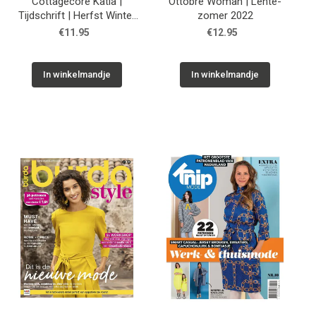
Cottagecore Katia |
Ottobre Woman | Lente-
Tijdschrift | Herfst Winter
zomer 2022
2022
€11.95
€12.95
In winkelmandje
In winkelmandje