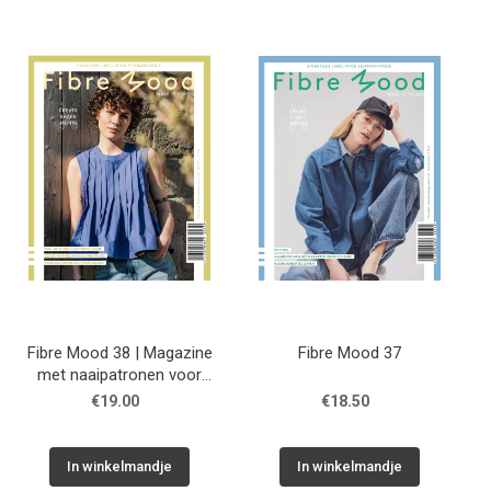
Fibre Mood 38 | Magazine
Fibre Mood 37
met naaipatronen voor
dames
€19.00
€18.50
In winkelmandje
In winkelmandje