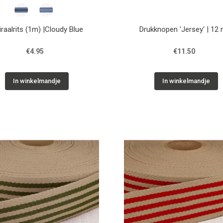
iraalrits (1m) |Cloudy Blue
Drukknopen 'Jersey' | 12
€4.95
€11.50
In winkelmandje
In winkelmandje