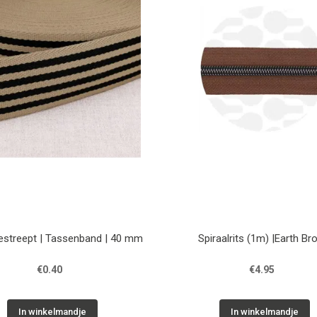
estreept | Tassenband | 40 mm
Spiraalrits (1m) |Earth B
€0.40
€4.95
In winkelmandje
In winkelmandje