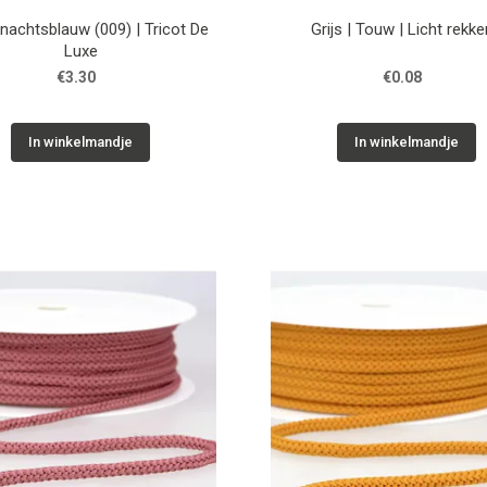
nachtsblauw (009) | Tricot De
Grijs | Touw | Licht rekk
Luxe
€3.30
€0.08
In winkelmandje
In winkelmandje