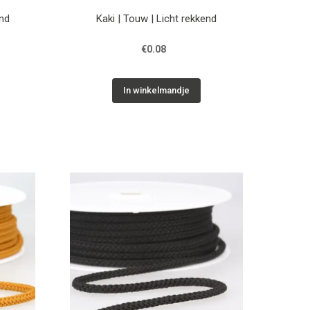
end
Kaki | Touw | Licht rekkend
€0.08
In winkelmandje