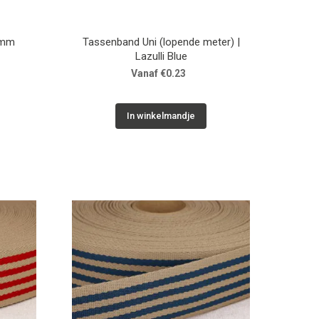
 mm
Tassenband Uni (lopende meter) |
Lazulli Blue
Vanaf €0.23
In winkelmandje