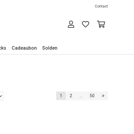
Contact
cks
Cadeaubon
Solden
1
2
...
50