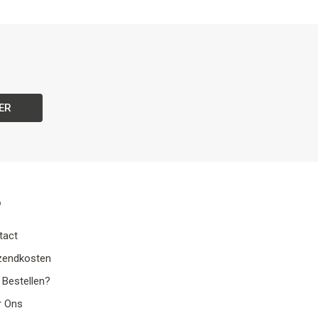
ER
o
tact
zendkosten
 Bestellen?
r Ons