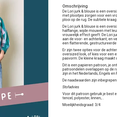
Omschrijving
De Lori jurk & blouse is een ove
met plooitjes zorgen voor een vrou
plooi op de rug. De subtiele kraa
De Lori jurk & blouse is een ove
halflange, wijde mouwen met leu
vrouwelijk effect geeft. De Lori 
aan de voor- en achterkant, en ve
een flatterende, gestructureerde
Er zijn twee opties voor de achter
oversized look, of kies voor een 
pasvorm. De kleine kraag maakt de
Dit is een papieren patroon, je o
patroondelen overlappen op de ra
zijn in het Nederlands, Engels en 
De naadwaarden zijn inbegrepen 
Stofadvies
Voor dit patroon gebruik je best 
tencel, polyester, linnen,...
Moeilijkheidsgraad: 3/4