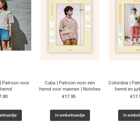
 Patroon voor
Cuba | Patroon voor een
Colombia | Pat
 hemd
hemd voor mannen | Notches
hemd en jur
| Not
7.00
€17.95
€17.
kelmandje
In winkelmandje
In winke