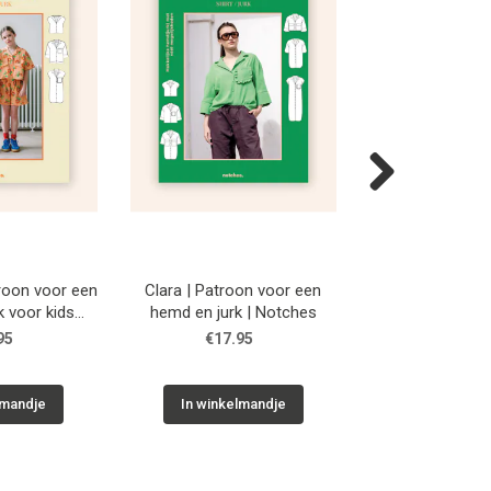
Next
roon voor een
Clara | Patroon voor een
Willy | Patroon 
k voor kids
hemd en jurk | Notches
en jurk | N
ches
95
€17.95
€17.9
lmandje
In winkelmandje
In winkelm