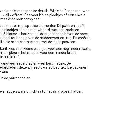
rsized model met speelse details. Wijde halflange mouwen
welijk effect. Kies voor kleine plooitjes of een enkele
g maakt de look compleet!
rsized model, met speelse elementen Dit patroon heeft
ke plooitjes aan de mouwboord, wat een zacht en
jurk & blouse is horizontaal doorgesneden boven de borst
rticaal ter hoogte van de middenvoor en -rug. Dit creëert
 lijn die mooi contrasteert met de losse pasvorm.
kant: kies voor kleine plooitjes voor een nog meer relaxte,
enkele plooi in het midden voor een minder brede
 halslijn af.
ntvangt een radarblad en werkbeschrijving. De
darbladen, deze zijn recto-verso bedrukt. De patronen
Frans.
in de patroondelen.
een middelzware of lichte stof, zoals viscose, katoen,