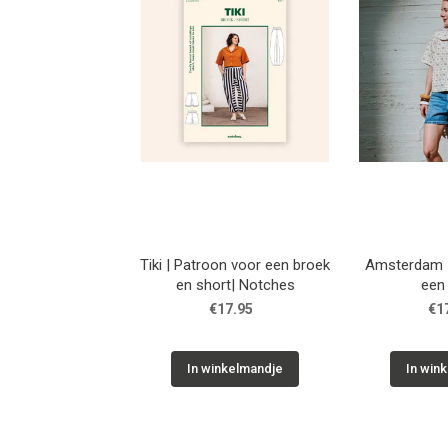
Tiki | Patroon voor een broek
Amsterdam |
en short| Notches
een
€17.95
€1
In winkelmandje
In win