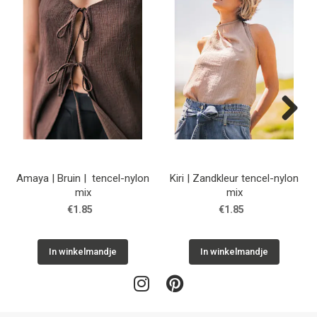
Next
Amaya | Bruin | tencel-nylon
Kiri | Zandkleur tencel-nylon
mix
mix
€1.85
€1.85
In winkelmandje
In winkelmandje