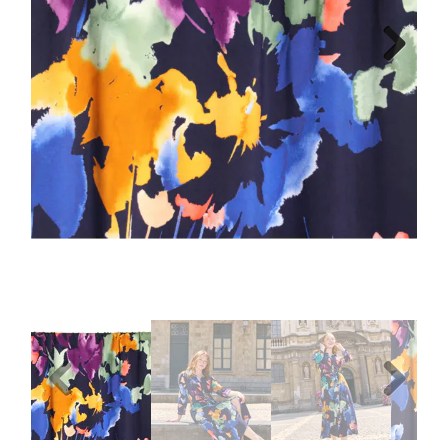
Tips & tricks
Next
Cadeaubon
Solden
Contact
Previous
Next