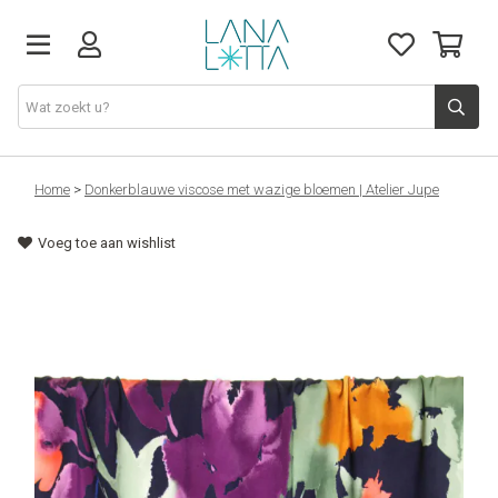
Stoffen
Home
>
Donkerblauwe viscose met wazige bloemen | Atelier Jupe
Voeg toe aan wishlist
Fournituren
Naaigerief
Patronen
Naaimachines
Workshops