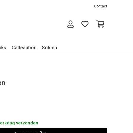
Contact
cks
Cadeaubon
Solden
en
werkdag verzonden