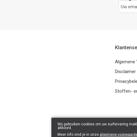
Klantense
Algemene 
Disclaimer
Privacybele
Stoffen- e
Wij gebruiken cookies om uw surfervaring makk
akkoord.
Meer info vind je in onze
algemene voorwaard