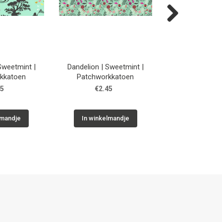
Next
 Sweetmint |
Dandelion | Sweetmint |
Dandelion | L
kkatoen
Patchworkkatoen
Patchwork
45
€2.45
€2.45
lmandje
In winkelmandje
In winkelm