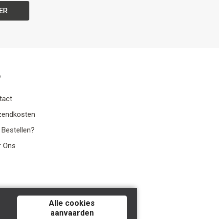
ER
o
tact
zendkosten
 Bestellen?
r Ons
Alle cookies
aanvaarden