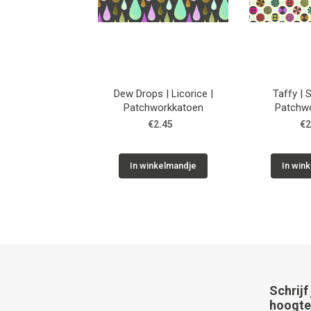
Dew Drops | Licorice |
Taffy | 
Patchworkkatoen
Patchw
€2.45
€2
In winkelmandje
In win
Schrijf
hoogte 