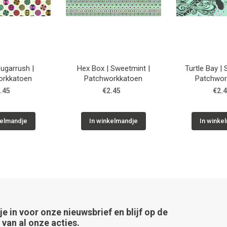
Sugarrush |
Hex Box | Sweetmint |
Turtle Bay |
orkkatoen
Patchworkkatoen
Patchwor
.45
€2.45
€2.
kelmandje
In winkelmandje
In winke
 je in voor onze nieuwsbrief en blijf op de
van al onze acties.