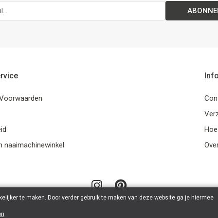
ABONNE
rvice
Inf
Voorwaarden
Con
Ver
id
Hoe
n naaimachinewinkel
Ove
elijker te maken. Door verder gebruik te maken van deze website ga je hiermee
en
.
© 2026 LanaLotta | Powered by
Tilroy
.