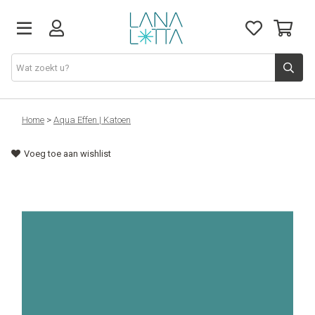
Stoffen
Home
>
Aqua Effen | Katoen
Voeg toe aan wishlist
Fournituren
Naaigerief
Patronen
Naaimachines
Workshops