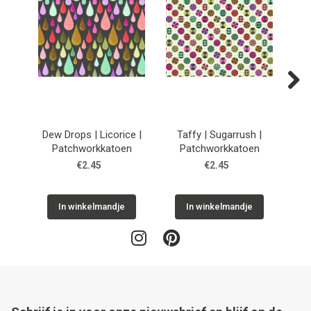
Next
Dew Drops | Licorice |
Taffy | Sugarrush |
He
Patchworkkatoen
Patchworkkatoen
€2.45
€2.45
In winkelmandje
In winkelmandje