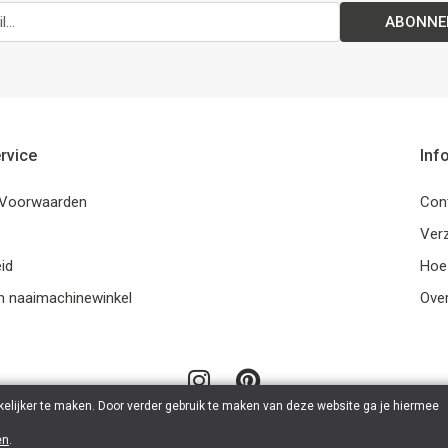
ABONNE
rvice
Inf
Voorwaarden
Con
Ver
id
Hoe
n naaimachinewinkel
Ove
elijker te maken. Door verder gebruik te maken van deze website ga je hiermee
en
.
© 2026 LanaLotta | Powered by
Tilroy
.