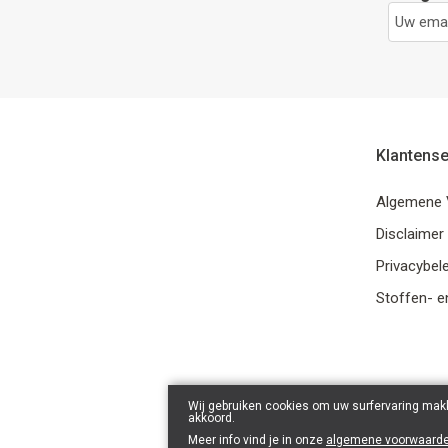
Klantense
Algemene 
Disclaimer
Privacybele
Stoffen- e
Wij gebruiken cookies om uw surfervaring makk
akkoord.
Meer info vind je in onze
algemene voorwaard