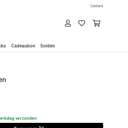
Contact
cks
Cadeaubon
Solden
en
werkdag verzonden