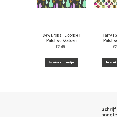
Dew Drops | Licorice |
Taffy | 
Patchworkkatoen
Patchw
€2.45
€2
In winkelmandje
In win
Schrijf
hoogte 