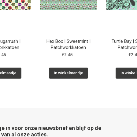
Sugarrush |
Hex Box | Sweetmint |
Turtle Bay |
orkkatoen
Patchworkkatoen
Patchwor
.45
€2.45
€2.
kelmandje
In winkelmandje
In winke
 je in voor onze nieuwsbrief en blijf op de
van al onze acties.