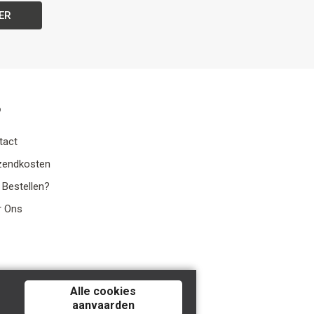
ER
o
tact
zendkosten
 Bestellen?
r Ons
Alle cookies
aanvaarden