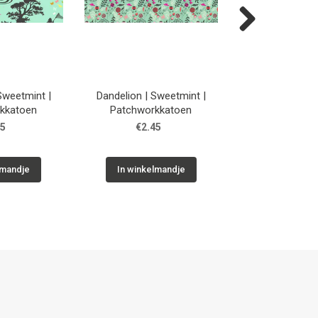
Next
 Sweetmint |
Dandelion | Sweetmint |
Dandelion | L
kkatoen
Patchworkkatoen
Patchwork
45
€2.45
€2.45
lmandje
In winkelmandje
In winkelm