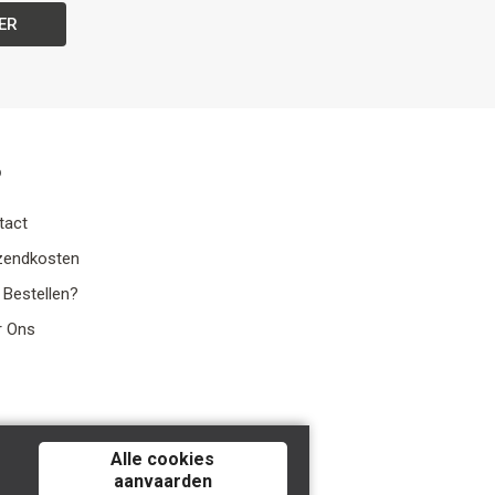
ER
o
tact
zendkosten
 Bestellen?
r Ons
Alle cookies
aanvaarden