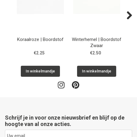
Next
Koraalroze | Boordstof
Winterhemel | Boordstof
G
Zwaar
€2.25
€2.50
In winkelmandje
In winkelmandje
Schrijf je in voor onze nieuwsbrief en blijf op de
hoogte van al onze acties.