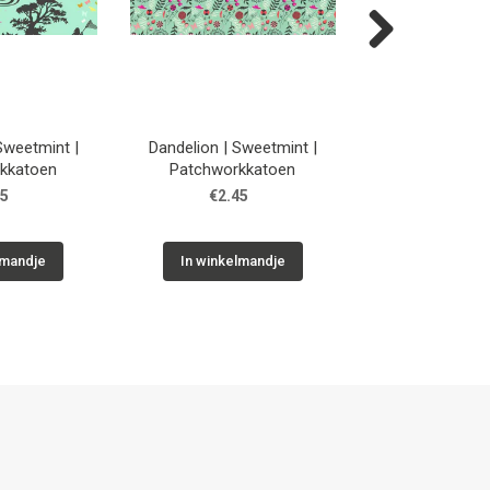
Next
 Sweetmint |
Dandelion | Sweetmint |
Dandelion | L
kkatoen
Patchworkkatoen
Patchwork
45
€2.45
€2.45
lmandje
In winkelmandje
In winkelm