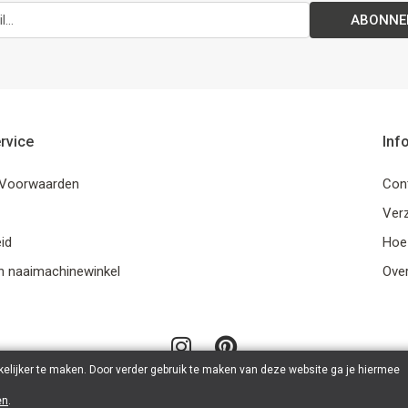
ABONNE
rvice
Inf
Voorwaarden
Con
Ver
id
Hoe
n naaimachinewinkel
Ove
elijker te maken. Door verder gebruik te maken van deze website ga je hiermee
en
.
© 2026 LanaLotta | Powered by
Tilroy
.