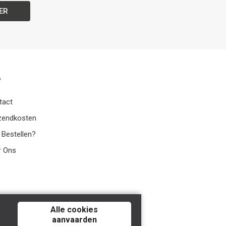
ER
o
tact
zendkosten
 Bestellen?
r Ons
Alle cookies
aanvaarden