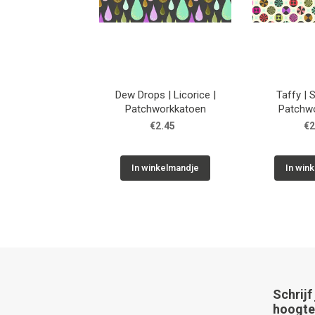
Dew Drops | Licorice |
Taffy | 
Patchworkkatoen
Patchw
€2.45
€2
In winkelmandje
In win
Schrijf
hoogte 