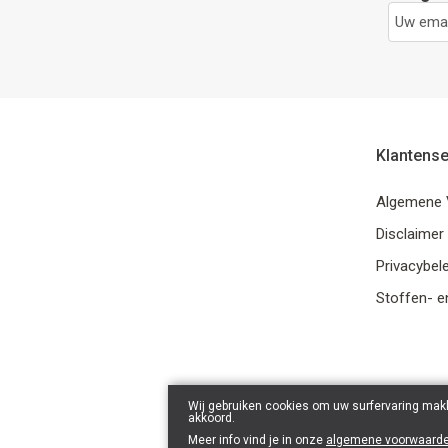
Klantense
Algemene 
Disclaimer
Privacybele
Stoffen- e
Wij gebruiken cookies om uw surfervaring makk
akkoord.
Meer info vind je in onze
algemene voorwaard