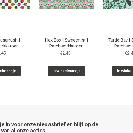
Sugarrush |
Hex Box | Sweetmint |
Turtle Bay |
orkkatoen
Patchworkkatoen
Patchwor
.45
€2.45
€2.
kelmandje
In winkelmandje
In winke
 je in voor onze nieuwsbrief en blijf op de
van al onze acties.