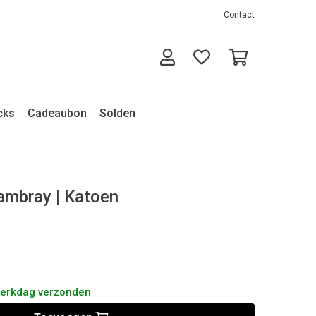
Contact
cks
Cadeaubon
Solden
hambray | Katoen
werkdag verzonden