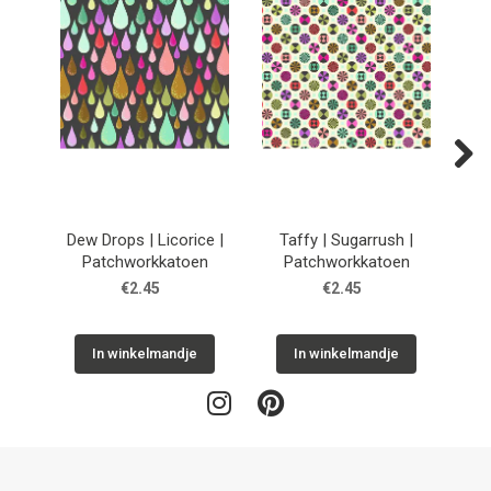
Next
Dew Drops | Licorice |
Taffy | Sugarrush |
He
Patchworkkatoen
Patchworkkatoen
€2.45
€2.45
In winkelmandje
In winkelmandje