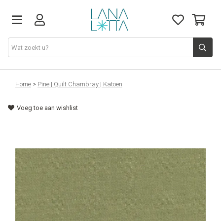
Stoffen
Home
>
Pine | Quilt Chambray | Katoen
Voeg toe aan wishlist
Fournituren
Naaigerief
Patronen
Naaimachines
Workshops