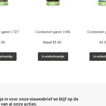
 garen | 727
Cordonnet garen | 696
Cordonnet g
.30
Vanaf €3.30
€3.
kelmandje
In winkelmandje
In winke
 je in voor onze nieuwsbrief en blijf op de
van al onze acties.