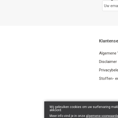
Klantense
Algemene 
Disclaimer
Privacybele
Stoffen- e
Wij gebruiken cookies om uw surfervaring makk
akkoord.
Meer info vind je in onze
algemene voorwaard