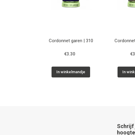
Cordonnet garen | 310
Cordonnet
€3.30
€3
In winkelmandje
In win
Schrijf
hoogte 