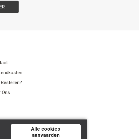
ER
o
tact
zendkosten
 Bestellen?
r Ons
Alle cookies
aanvaarden