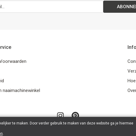
ABONNE
rvice
Inf
Voorwaarden
Con
Ver
id
Hoe
n naaimachinewinkel
Ove
elijker te maken. Door verder gebruik te maken van deze website ga je hiermee
en
.
© 2026 LanaLotta | Powered by
Tilroy
.