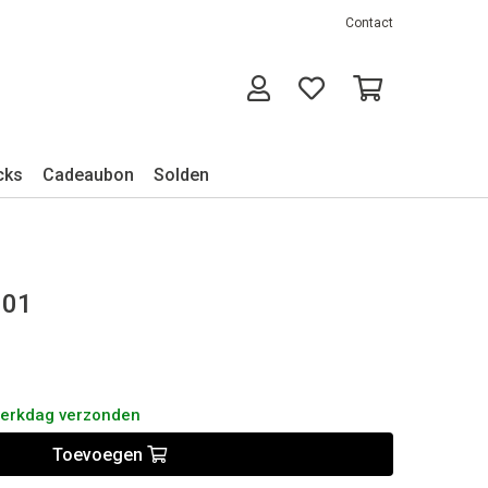
Contact
cks
Cadeaubon
Solden
001
werkdag verzonden
Toevoegen