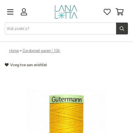
Stoffen
Home
>
Cordonnet garen | 106
Voeg toe aan wishlist
Fournituren
Naaigerief
Patronen
Naaimachines
Workshops