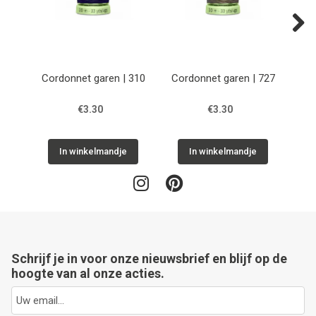
Next
Cordonnet garen | 310
Cordonnet garen | 727
Cor
€3.30
€3.30
In winkelmandje
In winkelmandje
Schrijf je in voor onze nieuwsbrief en blijf op de
hoogte van al onze acties.